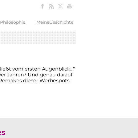
Philosophie
MeineGeschichte
chließt vom ersten Augenblick…"
80er Jahren? Und genau darauf
5 Remakes dieser Werbespots
es